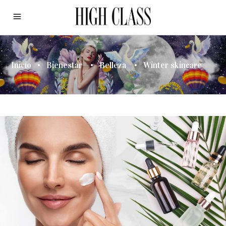
Inicio
•
Bienestar
•
Belleza
•
Winter skincare