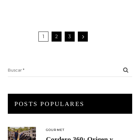
1
2
3
Search
for:
POSTS POPULARES
GOURMET
Cordero 360: Origen y