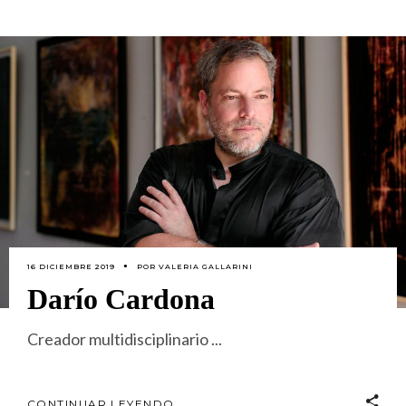
16 DICIEMBRE 2019
POR
VALERIA GALLARINI
Darío Cardona
Creador multidisciplinario
CONTINUAR LEYENDO