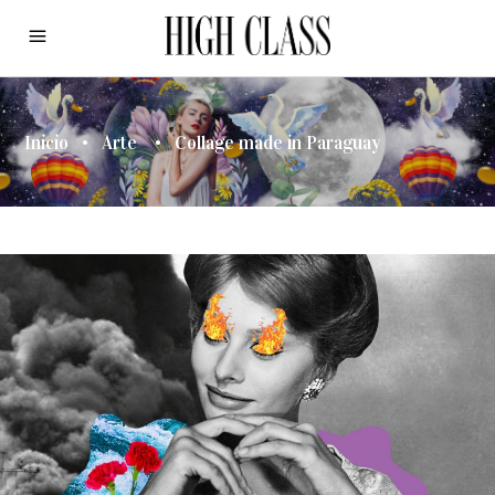
Inicio
•
Arte
•
Collage made in Paraguay