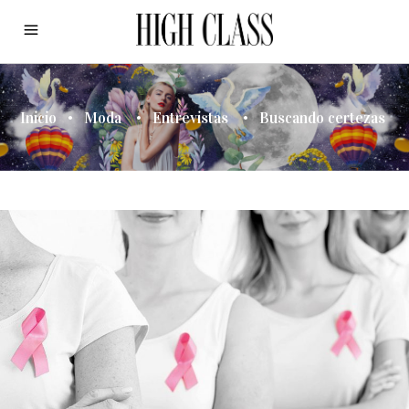
Inicio
•
Moda
•
Entrevistas
•
Buscando certezas