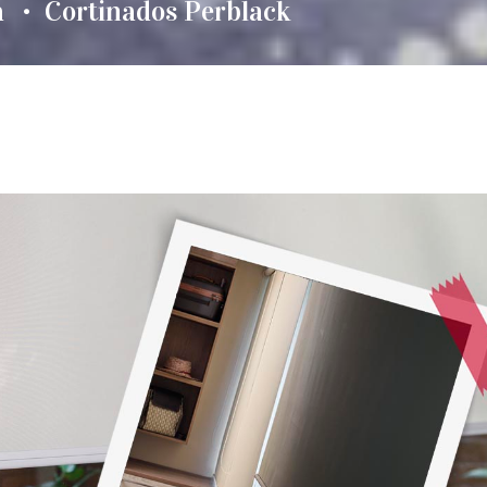
a
Cortinados Perblack
•