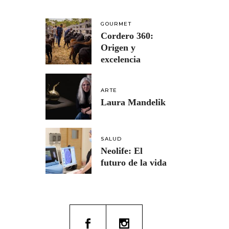
GOURMET
Cordero 360:
Origen y
excelencia
ARTE
Laura Mandelik
SALUD
Neolife: El
futuro de la vida