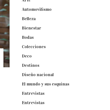
Arte
(74)
Automovilismo
(5)
Belleza
(32)
Bienestar
(19)
Bodas
(73)
Colecciones
(22)
Deco
(75)
Destinos
(6)
Diseño nacional
(41)
El mundo y sus esquinas
(25)
Entrevistas
(36)
Entrevistas
(14)