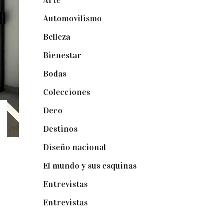
Arte
(74)
Automovilismo
(5)
Belleza
(32)
Bienestar
(19)
Bodas
(73)
Colecciones
(22)
Deco
(75)
Destinos
(6)
Diseño nacional
(41)
El mundo y sus esquinas
(25)
Entrevistas
(36)
Entrevistas
(14)