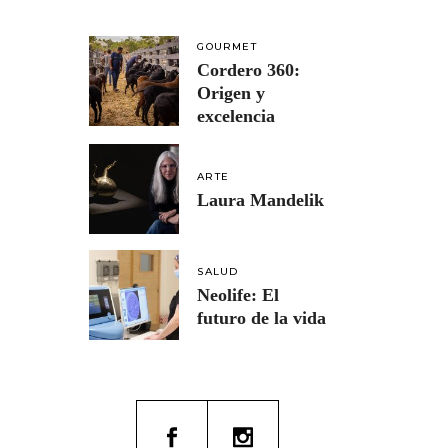
GOURMET
Cordero 360:
Origen y
excelencia
ARTE
Laura Mandelik
SALUD
Neolife: El
futuro de la vida