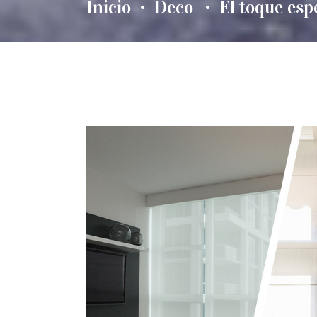
Inicio
Deco
El toque esp
•
•