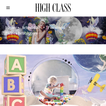
Inicio
•
Actualidad
•
Psicología
•
Padres helicóptero