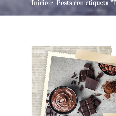
Inicio
Posts con etiqueta "T
•