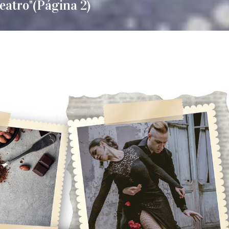
eatro"
(Página 2)