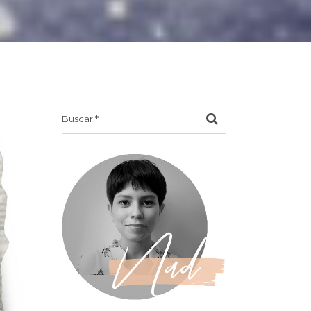
Search
for: