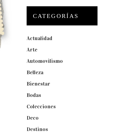
CATEGORÍAS
Actualidad
(175)
Arte
(74)
Automovilismo
(5)
Belleza
(32)
Bienestar
(19)
Bodas
(73)
Colecciones
(22)
Deco
(75)
Destinos
(6)