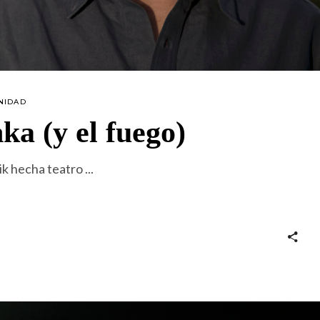
NIDAD
a (y el fuego)
nik hecha teatro