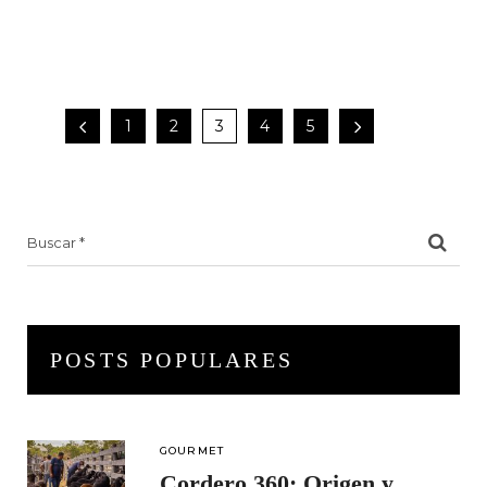
1
2
3
4
5
Search
for:
POSTS POPULARES
GOURMET
Cordero 360: Origen y