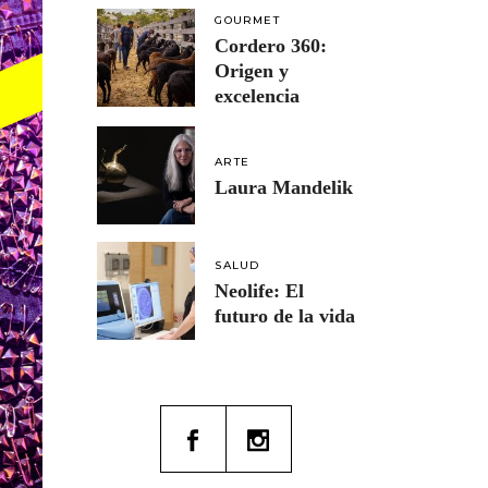
GOURMET
Cordero 360:
Origen y
excelencia
ARTE
Laura Mandelik
SALUD
Neolife: El
futuro de la vida