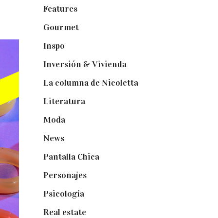
Features
(29)
Gourmet
(102)
Inspo
(32)
Inversión & Vivienda
(5)
La columna de Nicoletta
(5)
Literatura
(1)
Moda
(84)
News
(24)
Pantalla Chica
(22)
Personajes
(9)
Psicología
(60)
Real estate
(7)