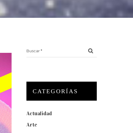
Search
for:
CATEGORÍAS
Actualidad
(175)
Arte
(74)