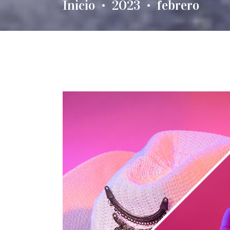
Inicio
2023
febrero
•
•