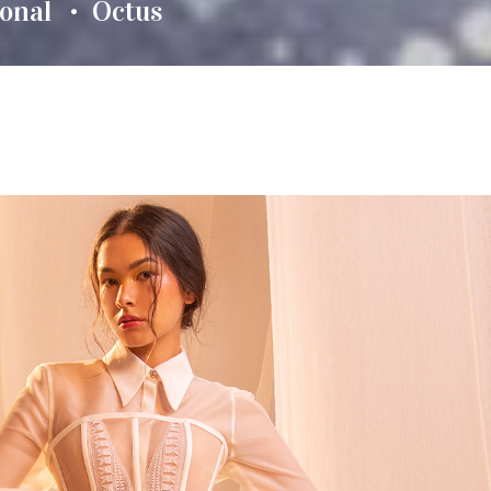
onal
Octus
•