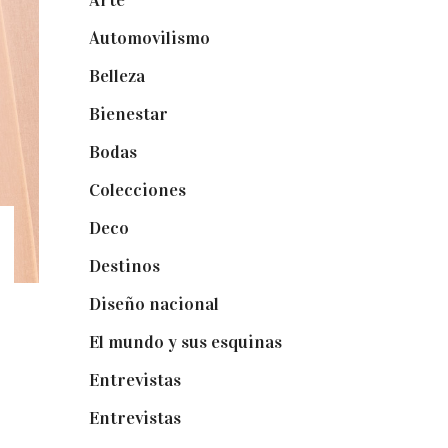
Arte
(74)
Automovilismo
(5)
Belleza
(32)
Bienestar
(19)
Bodas
(73)
Colecciones
(22)
Deco
(75)
Destinos
(6)
Diseño nacional
(41)
El mundo y sus esquinas
(25)
Entrevistas
(36)
Entrevistas
(14)