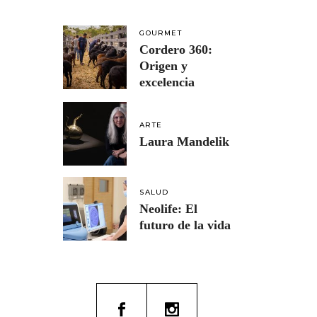
GOURMET
Cordero 360:
Origen y
excelencia
ARTE
Laura Mandelik
SALUD
Neolife: El
futuro de la vida