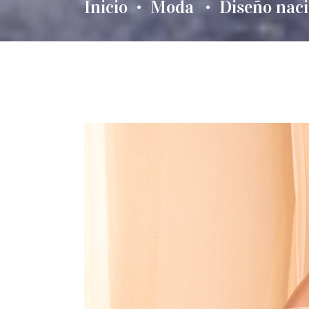
Inicio
Moda
Diseño naci
•
•