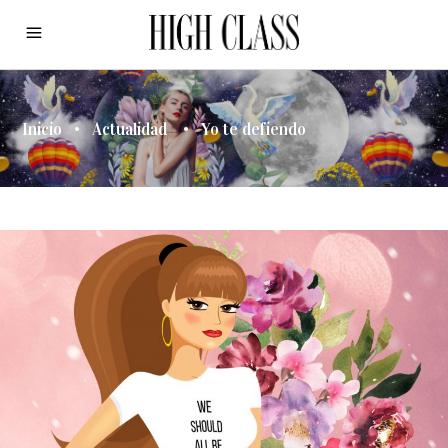
Inicio
•
Actualidad
•
Yo te defiendo