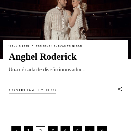
11 JULIO 2023
POR
BELÉN CUEVAS TRINIDAD
Anghel Roderick
Una década de diseño innovador
CONTINUAR LEYENDO
1
2
3
4
5