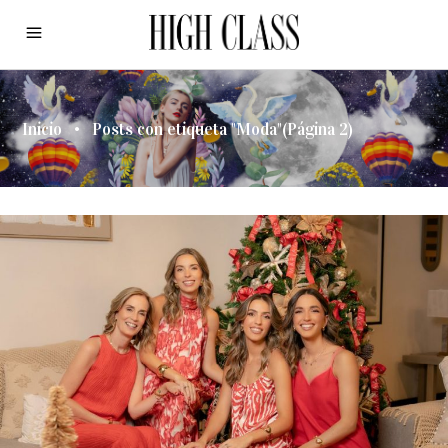
Inicio
•
Posts con etiqueta "Moda"
(Página 2)