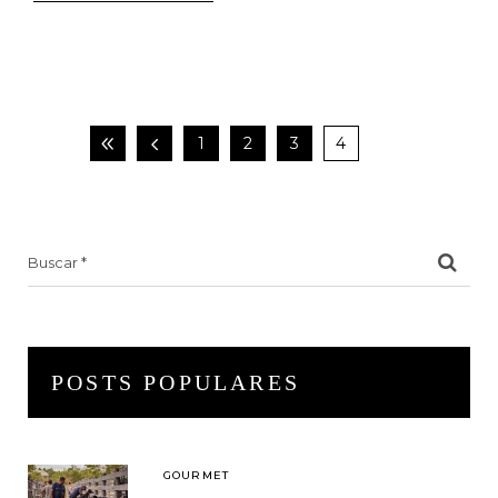
1
2
3
4
Search
for:
POSTS POPULARES
GOURMET