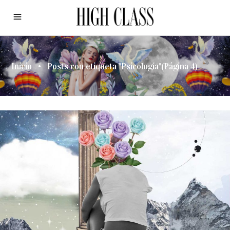
Inicio
•
Posts con etiqueta "Psicología"
(Página 4)