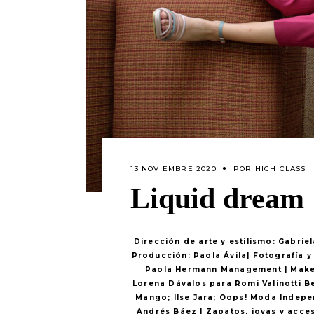
13 NOVIEMBRE 2020
POR
HIGH CLASS
Liquid dream
Dirección de arte y estilismo: Gabri
Producción: Paola Ávila| Fotografía y
Paola Hermann Management | Makeup
Lorena Dávalos para Romi Valinotti Be
Mango; Ilse Jara; Oops! Moda Indep
Andrés Báez | Zapatos, joyas y acces