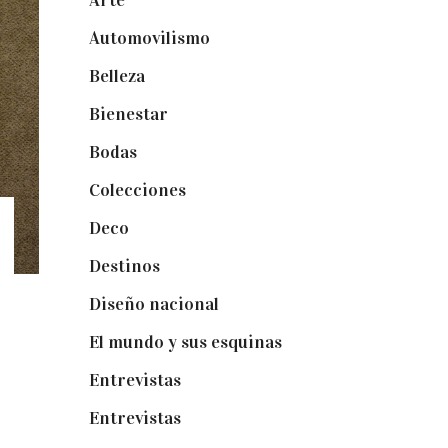
Arte
(74)
Automovilismo
(5)
Belleza
(32)
Bienestar
(19)
Bodas
(73)
Colecciones
(22)
Deco
(75)
Destinos
(6)
Diseño nacional
(41)
El mundo y sus esquinas
(25)
Entrevistas
(36)
Entrevistas
(14)