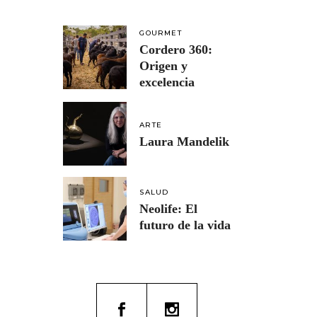
GOURMET
Cordero 360:
Origen y
excelencia
ARTE
Laura Mandelik
SALUD
Neolife: El
futuro de la vida