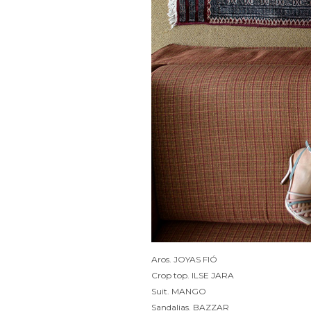
Aros. JOYAS FIÓ
Crop top. ILSE JARA
Suit. MANGO
Sandalias. BAZZAR