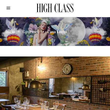
Inicio
•
Gourmet
•
Casa Luma