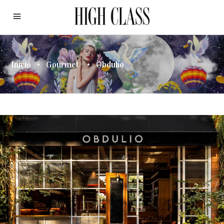
Inicio
•
Gourmet
•
Obdulio