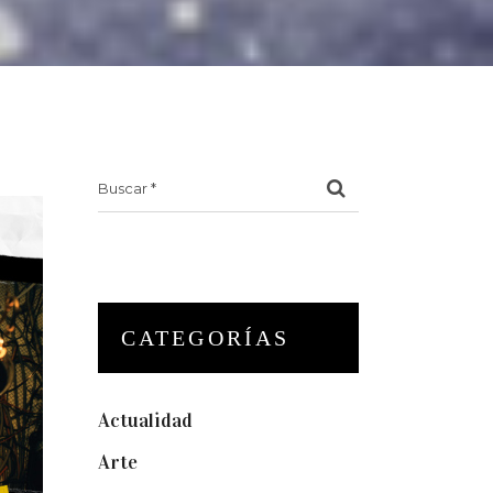
Search
for:
CATEGORÍAS
Actualidad
(175)
Arte
(74)