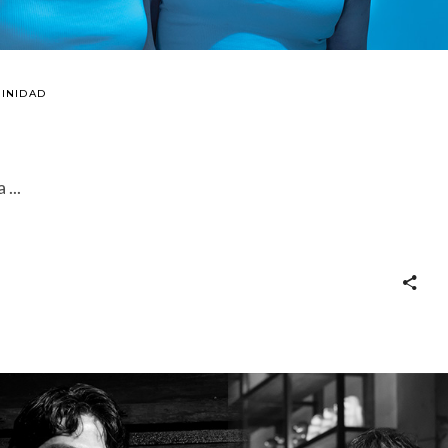
RINIDAD
va