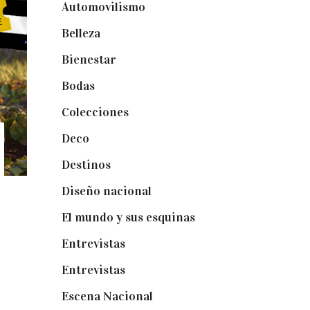
Automovilismo
(5)
Belleza
(32)
Bienestar
(19)
Bodas
(73)
Colecciones
(22)
Deco
(75)
Destinos
(6)
Diseño nacional
(41)
El mundo y sus esquinas
(25)
Entrevistas
(36)
Entrevistas
(14)
Escena Nacional
(33)