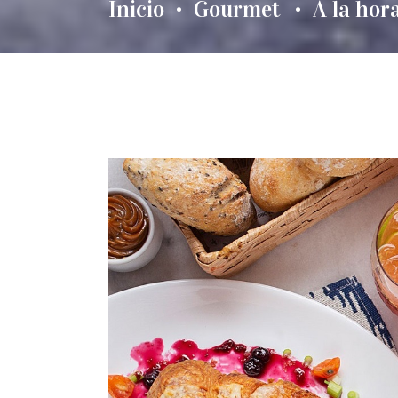
Inicio
Gourmet
A la hor
•
•