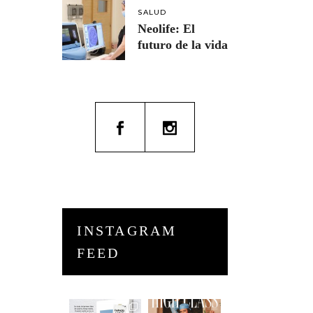
SALUD
Neolife: El
futuro de la vida
INSTAGRAM
FEED