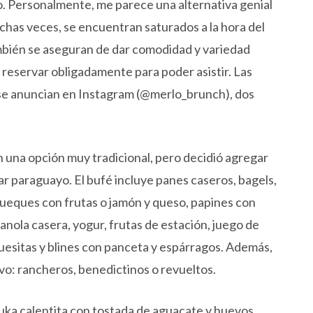
o. Personalmente, me parece una alternativa genial
uchas veces, se encuentran saturados a la hora del
mbién se aseguran de dar comodidad y variedad
n reservar obligadamente para poder asistir. Las
 se anuncian en Instagram (@merlo_brunch), dos
una opción muy tradicional, pero decidió agregar
ar paraguayo. El bufé incluye panes caseros, bagels,
queques con frutas o jamón y queso, papines con
ola casera, yogur, frutas de estación, juego de
guesitas y blines con panceta y espárragos. Además,
vo: rancheros, benedictinos o revueltos.
uka calentita con tostada de aguacate y huevos