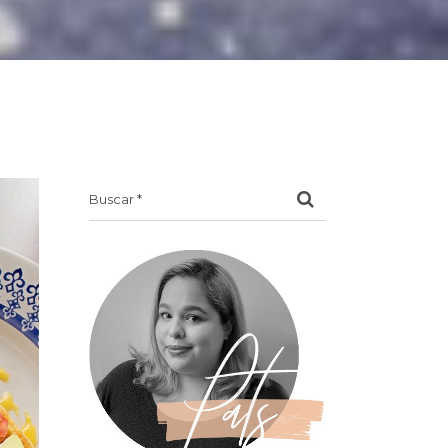
Search
for: