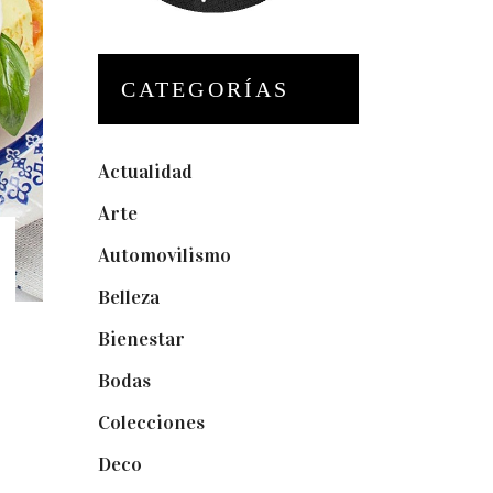
CATEGORÍAS
Actualidad
(175)
Arte
(74)
Automovilismo
(5)
Belleza
(32)
Bienestar
(19)
Bodas
(73)
Colecciones
(22)
Deco
(75)