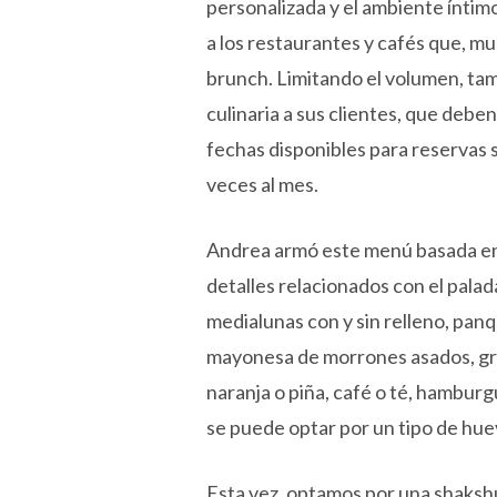
personalizada y el ambiente íntim
a los restaurantes y cafés que, m
brunch. Limitando el volumen, ta
culinaria a sus clientes, que debe
fechas disponibles para reservas
veces al mes.
Andrea armó este menú basada en 
detalles relacionados con el palad
medialunas con y sin relleno, pan
mayonesa de morrones asados, gran
naranja o piña, café o té, hambur
se puede optar por un tipo de hue
Esta vez, optamos por una shaksh