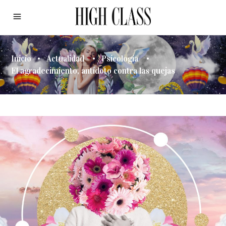
Inicio
•
Actualidad
•
Psicología
•
El agradecimiento, antídoto contra las quejas