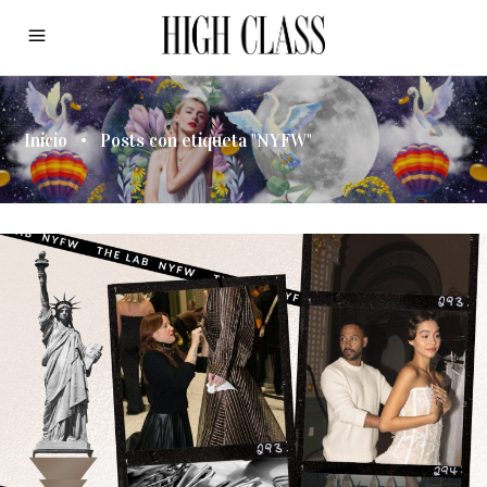
Inicio
•
Posts con etiqueta "NYFW"