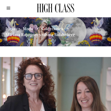
Inicio
•
Moda
•
Colecciones
•
Mariana Rapoport y Silvina Bidabehere