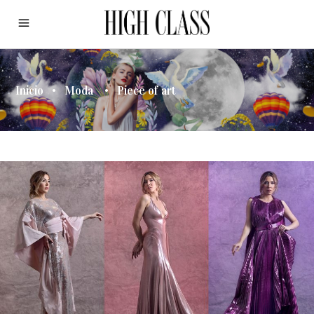
Inicio
•
Moda
•
Piece of art