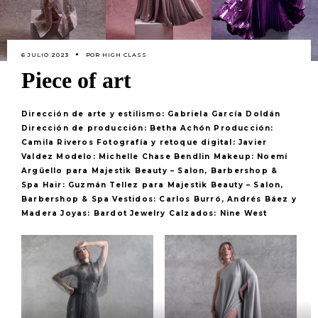
6 JULIO 2023
POR
HIGH CLASS
Piece of art
Dirección de arte y estilismo: Gabriela García Doldán
Dirección de producción: Betha Achón Producción:
Camila Riveros Fotografía y retoque digital: Javier
Valdez Modelo: Michelle Chase Bendlin Makeup: Noemí
Argüello para Majestik Beauty – Salon, Barbershop &
Spa Hair: Guzmán Tellez para Majestik Beauty – Salon,
Barbershop & Spa Vestidos: Carlos Burró, Andrés Báez y
Madera Joyas: Bardot Jewelry Calzados: Nine West