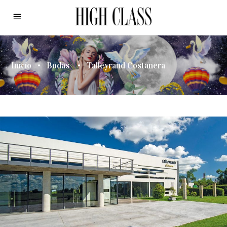
Inicio
•
Bodas
•
Talleyrand Costanera