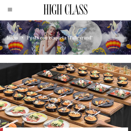
Inicio
•
Posts con etiqueta "Talleyrand"