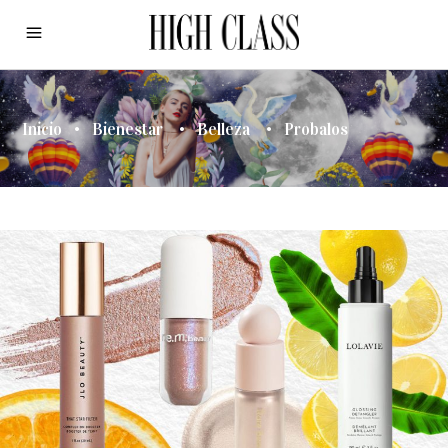
Inicio
•
Bienestar
•
Belleza
•
Probalos