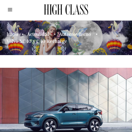
Inicio
•
Actualidad
•
Automovilismo
•
Volvo XC40 y C40 Recharge