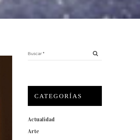
Search
for:
CATEGORÍAS
Actualidad
(175)
Arte
(74)