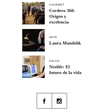
GOURMET
Cordero 360:
Origen y
excelencia
ARTE
Laura Mandelik
SALUD
Neolife: El
futuro de la vida