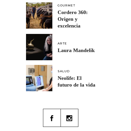
GOURMET
Cordero 360:
Origen y
excelencia
ARTE
Laura Mandelik
SALUD
Neolife: El
futuro de la vida