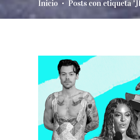
Inicio
Posts con etiqueta "J
•