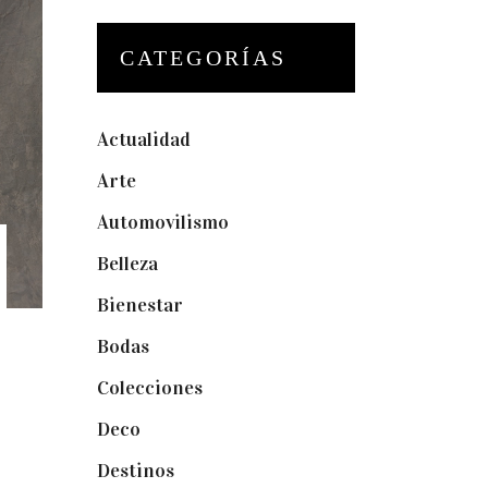
CATEGORÍAS
Actualidad
(175)
Arte
(74)
Automovilismo
(5)
Belleza
(32)
Bienestar
(19)
Bodas
(73)
Colecciones
(22)
Deco
(75)
Destinos
(6)