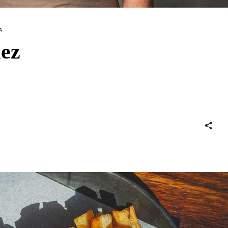
A
lez