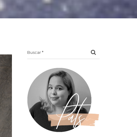
Search
for: