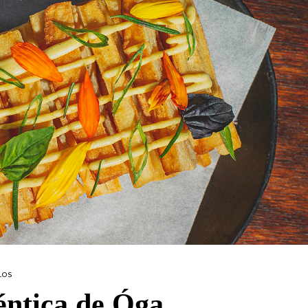
LOS
éntica de Óga