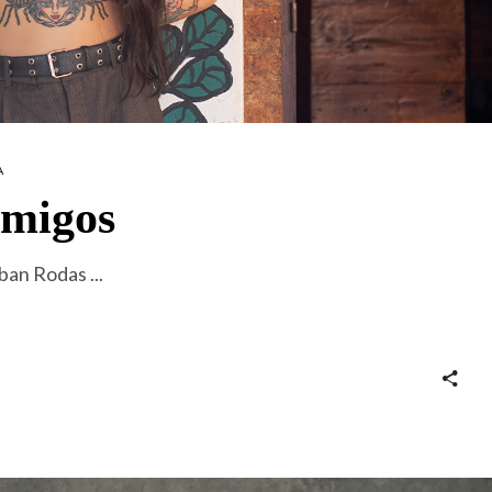
A
amigos
eban Rodas