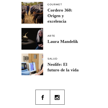
GOURMET
Cordero 360:
Origen y
excelencia
ARTE
Laura Mandelik
SALUD
Neolife: El
futuro de la vida