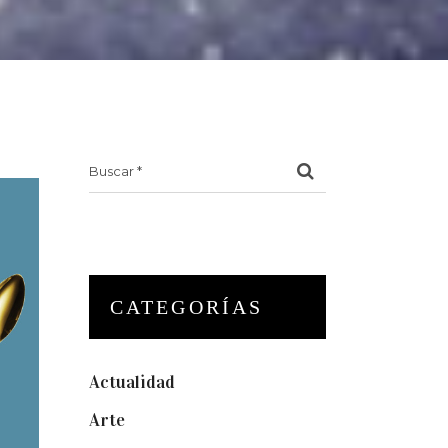
Search
for:
CATEGORÍAS
Actualidad
(175)
Arte
(74)