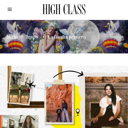
Inicio
•
Inspo
•
La familia primero