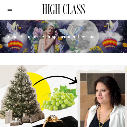
Inicio
•
Inspo
•
Inspiración en filigrana