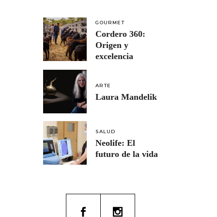
GOURMET
Cordero 360:
Origen y
excelencia
ARTE
Laura Mandelik
SALUD
Neolife: El
futuro de la vida