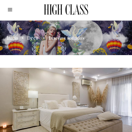
Inicio
•
Deco
•
Diseños soñados