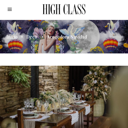
Inicio
•
Deco
•
Acogedora Navidad