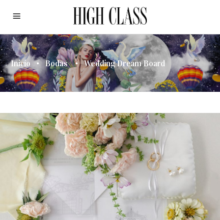
Inicio
•
Bodas
•
Wedding Dream Board