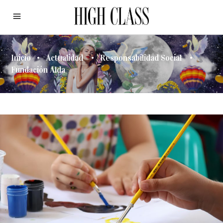
Inicio
•
Actualidad
•
Responsabilidad Social
•
Fundación Alda