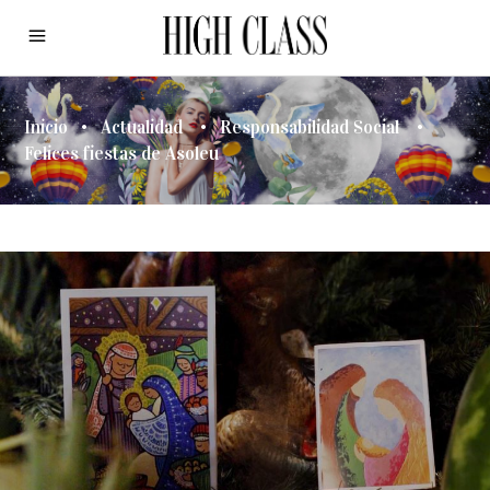
Inicio
•
Actualidad
•
Responsabilidad Social
•
Felices fiestas de Asoleu