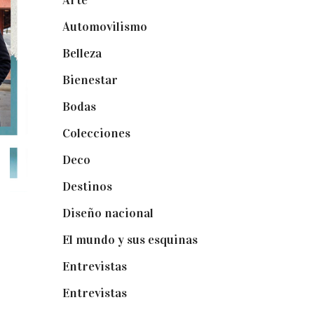
Arte
(74)
Automovilismo
(5)
Belleza
(32)
Bienestar
(19)
Bodas
(73)
Colecciones
(22)
Deco
(75)
Destinos
(6)
Diseño nacional
(41)
El mundo y sus esquinas
(25)
Entrevistas
(36)
Entrevistas
(14)