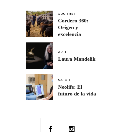
GOURMET
Cordero 360:
Origen y
excelencia
ARTE
Laura Mandelik
SALUD
Neolife: El
futuro de la vida