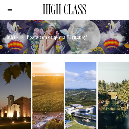
Inicio
•
Posts con etiqueta "Uruguay"