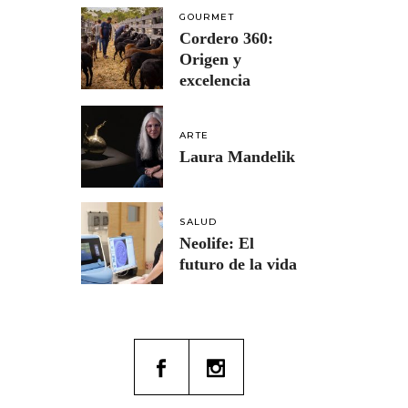
GOURMET
Cordero 360:
Origen y
excelencia
ARTE
Laura Mandelik
SALUD
Neolife: El
futuro de la vida