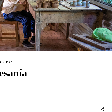
RINIDAD
esanía