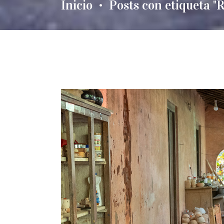
Inicio
Posts con etiqueta "R
•