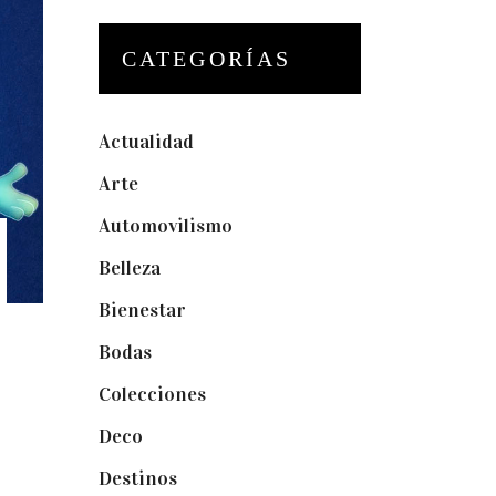
CATEGORÍAS
Actualidad
(175)
Arte
(74)
Automovilismo
(5)
Belleza
(32)
Bienestar
(19)
Bodas
(73)
Colecciones
(22)
Deco
(75)
Destinos
(6)