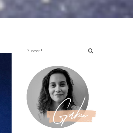
Search
for: