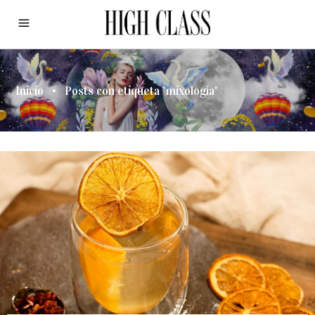
Inicio
•
Posts con etiqueta "mixología"