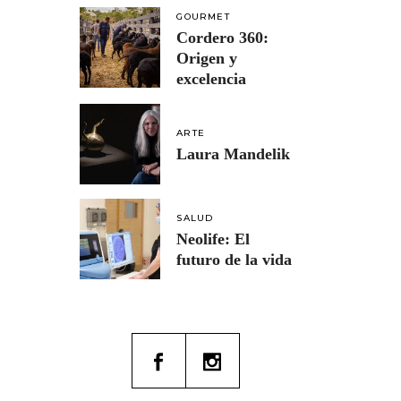
GOURMET
Cordero 360:
Origen y
excelencia
ARTE
Laura Mandelik
SALUD
Neolife: El
futuro de la vida