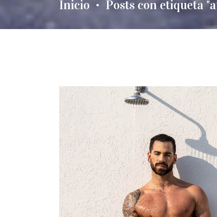
Inicio
Posts con etiqueta "a
•