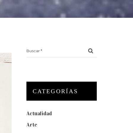
Search
for:
CATEGORÍAS
Actualidad
(175)
Arte
(74)