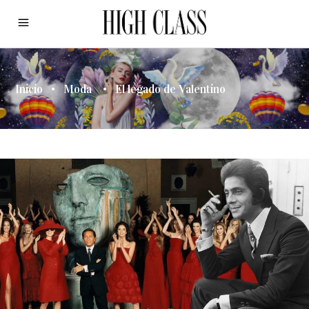
Inicio
•
Moda
•
El legado de Valentino