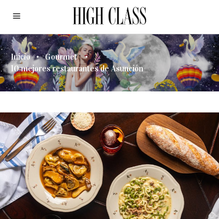
Inicio
•
Gourmet
•
10 mejores restaurantes de Asunción