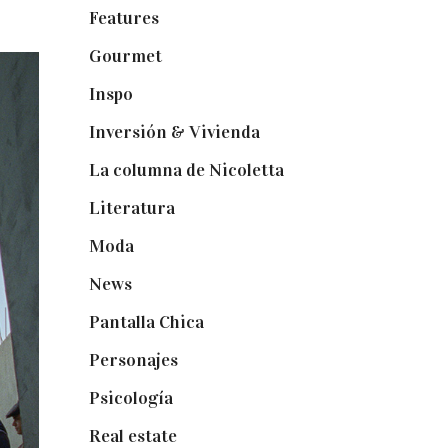
Features
(29)
Gourmet
(102)
Inspo
(32)
Inversión & Vivienda
(5)
La columna de Nicoletta
(5)
Literatura
(1)
Moda
(84)
News
(24)
Pantalla Chica
(22)
Personajes
(9)
Psicología
(60)
Real estate
(7)