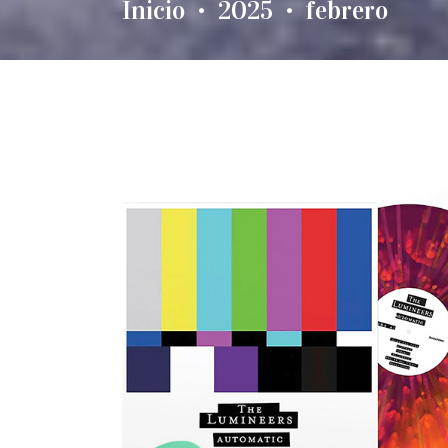
Inicio
2025
febrero
•
•