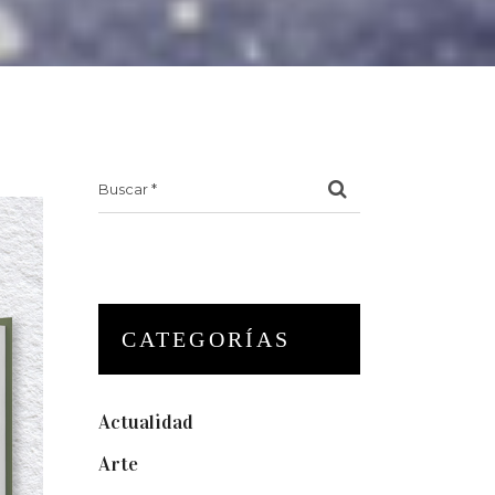
Search
for:
CATEGORÍAS
Actualidad
(175)
Arte
(74)