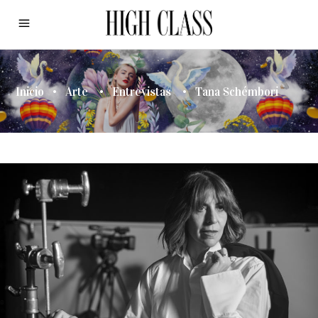
Inicio
•
Arte
•
Entrevistas
•
Tana Schémbori